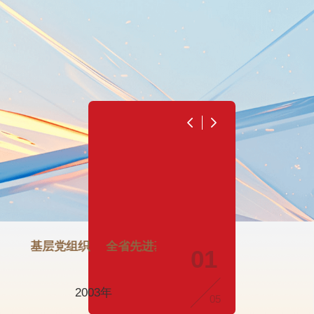
LBAND 福建区域商事法第一梯队律所
先进基层党组织
钱伯斯 公司/商事：东部沿海（福建）第一等律
全省先进基层党组织
ALB《亚洲法律杂志》
01
2003年
2018-2025年
05