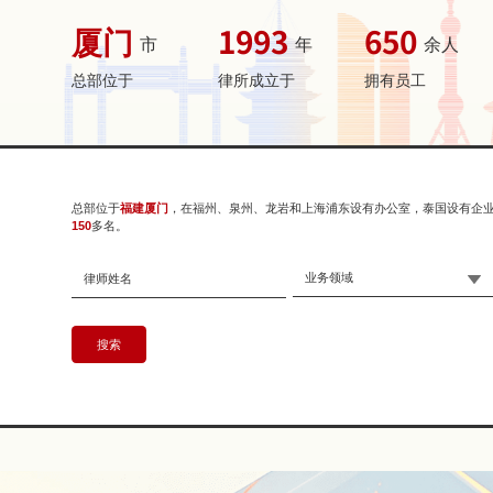
厦门
1993
650
市
年
余人
总部位于
律所成立于
拥有员工
总部位于
福建厦门
，在福州、泉州、龙岩和上海浦东设有办公室，泰国设有企
150
多名。
业务领域
搜索