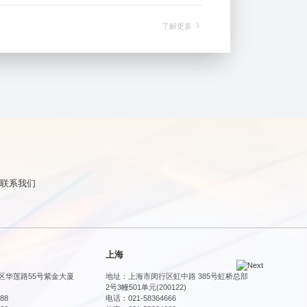
了解更多
联系我们
上海
泰国
区华莲路55号紫金大厦
地址：上海市闵行区虹中路 385号虹桥总部
地址：泰
2号3幢501单元(200122)
实路威拍哇
88
电话：021-58364666
电话：0592