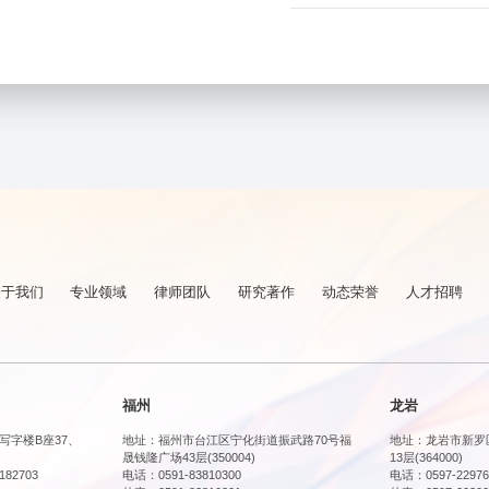
关于我们
专业领域
律师团队
研究著作
动态荣誉
人才招聘
福州
龙岩
写字楼B座37、
地址：福州市台江区宁化街道振武路70号福
地址：龙岩市新罗
晟钱隆广场43层(350004)
13层(364000)
182703
电话：0591-83810300
电话：0597-22976