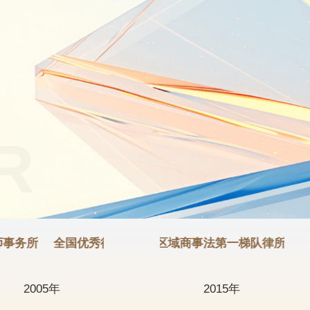
R
务所
LEGALBAND 福建区域商事法第一梯队律所
全国优秀律师事务所
LEGA
全省
2005年
2015年