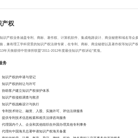
识产权
知识产权业务涵盖专利、商标、著作权、计算机软件、集成电路设计、商业秘密和域名等众
验，兼有理工学科背景的知识产权法律专家，在专利、商标、商业秘密以及著作权等知识产
013年天衡获得中世律所联盟“2011-2012年度最佳知识产权诉讼”奖项。
服务
知识产权的申请与登记
知识产权的转让与许可
协助客户建立知识产权保护体系
知识产权侵权调查与救济
知识产权战略设计与执行
专利技术转让、融资、入股、实施许可、评估法律服务
提供专利技术信息检索和相关法律咨询服务
代理国内个人、企业和其他组织在外国办理其他专利事务
代理向中国海关总署申请知识产权海关备案